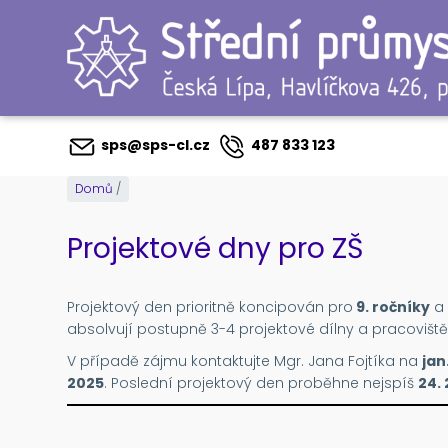
Přejít
k
hlavnímu
obsahu
sps@sps-cl.cz
487 833 123
Domů
/
Projektové dny pro ZŠ
Projektový den prioritně koncipován pro
9. ročníky
a 
absolvují postupně 3-4 projektové dílny a pracoviště
V případě zájmu kontaktujte Mgr. Jana Fojtíka na
jan
2025
. Poslední projektový den proběhne nejspíš
24. 