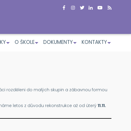
KY
O ŠKOLE
DOKUMENTY
KONTAKTY
+
+
+
+
 žáci rozděleni do malých skupin a zábavnou formou
ínáme letos z důvodu rekonstrukce až od úterý
11.11.