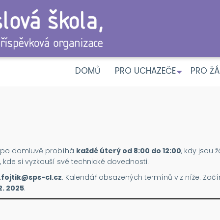
DOMŮ
PRO UCHAZEČE
PRO ŽÁ
+
po domluvě probíhá
každé úterý od 8:00 do 12:00
, kdy jsou
, kde si vyzkouší své technické dovednosti.
.fojtik@sps-cl.cz
. Kalendář obsazených termínů viz níže. Zač
2. 2025
.