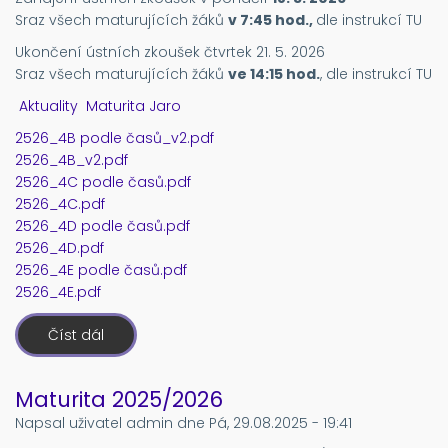
Sraz všech maturujících žáků
v 7:45
hod.,
dle instrukcí TU
Ukončení ústních zkoušek čtvrtek 21. 5. 2026
Sraz všech maturujících žáků
ve 14:15 hod.
, dle instrukcí TU
Aktuality
Maturita
Jaro
2526_4B podle časů_v2.pdf
2526_4B_v2.pdf
2526_4C podle časů.pdf
2526_4C.pdf
2526_4D podle časů.pdf
2526_4D.pdf
2526_4E podle časů.pdf
2526_4E.pdf
Číst dál
o
Rozpis
ústních
maturit
2026
Maturita 2025/2026
Napsal uživatel
admin
dne
Pá, 29.08.2025 - 19:41