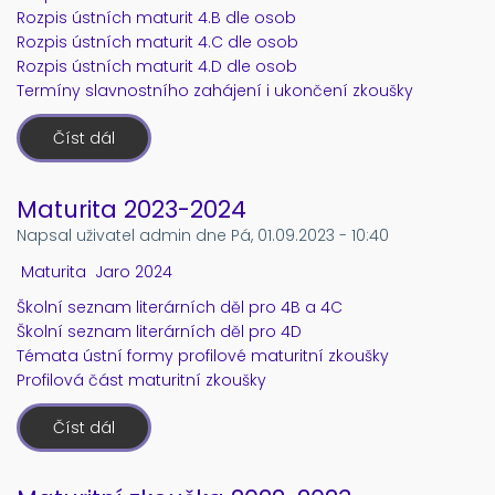
Rozpis ústních maturit 4.B dle osob
Rozpis ústních maturit 4.C dle osob
Rozpis ústních maturit 4.D dle osob
Termíny slavnostního zahájení i ukončení zkoušky
Číst dál
o
Rozpis
ústních
maturit
Maturita 2023-2024
Napsal uživatel
admin
dne
Pá, 01.09.2023 - 10:40
Maturita
Jaro
2024
Školní seznam literárních děl pro 4B a 4C
Školní seznam literárních děl pro 4D
Témata ústní formy profilové maturitní zkoušky
Profilová část maturitní zkoušky
Číst dál
o
Maturita
2023-
2024