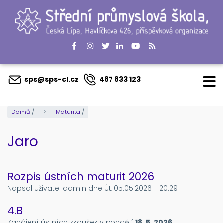
Přejít
k
hlavnímu
obsahu
sps@sps-cl.cz
487 833 123
Domů
/
Maturita
/
Jaro
Rozpis ústních maturit 2026
Napsal uživatel
admin
dne
Út, 05.05.2026 - 20:29
4.B
Zahájení ústních zkoušek v pondělí
18. 5. 2026